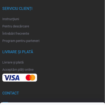
SERVICIU CLIENȚI
Instrucţiuni
Pentru descărcare
Întrebări frecvente
Program pentru parteneri
LIVRARE ȘI PLATĂ
Livrare și plată
Acceptăm plăți online
CONTACT
info
@
softoria.ro