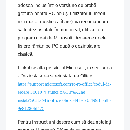
adesea inclus într-o versiune de probă
gratuită pentru PC nou și utilizatorul uneori
nici măcar nu știe că îl are), vă recomandăm
să le dezinstalați. În mod ideal, utilizați un
program creat de Microsoft, deoarece unele
fișiere rămân pe PC după o dezinstalare
clasică.
Linkul se află pe site-ul Microsoft, în secțiunea
- Dezinstalarea și reinstalarea Office:
https://support.microsoft.com/ro-ro/office/codul-de-
eroare-30010-4-atunci-c%C3%A2nd-
instala%C8%9Bi-office-0bc7544f-efa6-4998-b68b-
9e81280bf475
Pentru instrucțiuni despre cum să dezinstalați