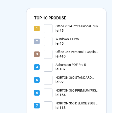
TOP 10 PRODUSE
Office 2024 Professional Plus
lei45
Windows 11 Pro
lei45
Office 365 Personal + Copilot
365 - 1 an
lei410
Ashampoo PDF Pro 5
lei107
NORTON 360 STANDARD
10GB + VPN 1 dispozitiv - 12
lei92
luni
NORTON 360 PREMIUM 75GB
+ VPN 10 dispozitive - 12 luni
lei164
NORTON 360 DELUXE 25GB +
VPN 3 dispozitive - 12 luni
lei113