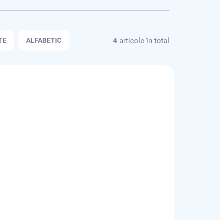
4
articole în total
TE
ALFABETIC
C-09132
99
ÎN STOC
ÎN STOC
Windows 11 Home Full
Retail
lei113