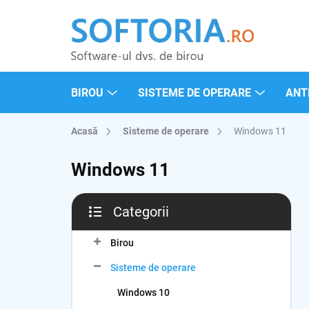
Treci
la
conținut
BIROU
SISTEME DE OPERARE
ANTI
Acasă
Sisteme de operare
Windows 11
Windows 11
B
Categorii
a
Sari
r
peste
ă
Birou
categorii
l
Sisteme de operare
a
t
Windows 10
e