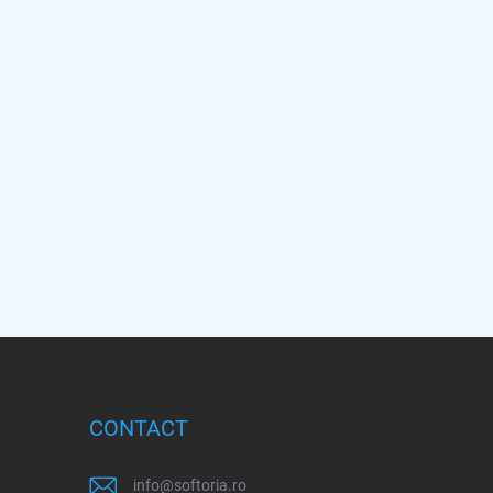
CONTACT
info
@
softoria.ro