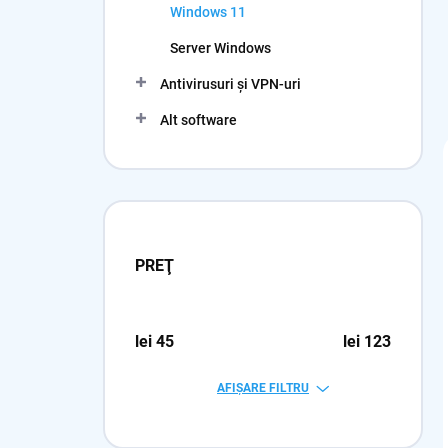
Windows 11
r
a
Server Windows
l
ă
Antivirusuri și VPN-uri
Alt software
PREŢ
lei
45
lei
123
AFIŞARE FILTRU