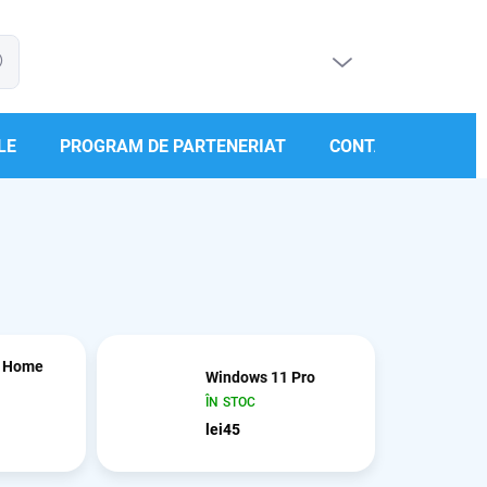
COŞ GOL
are
COŞ
DE
CUMPĂRĂTURI
LE
PROGRAM DE PARTENERIAT
CONTACT
1 Home
Windows 11 Pro
ÎN STOC
lei45