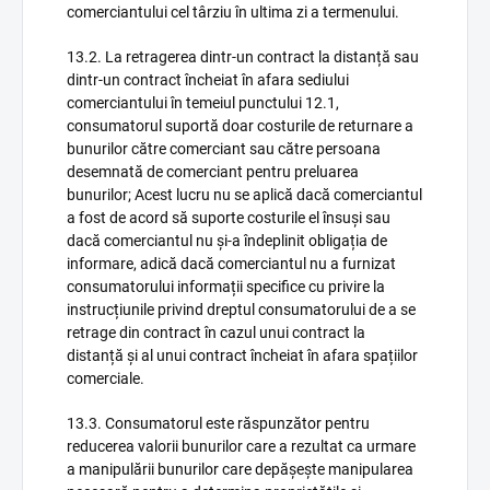
comerciantului cel târziu în ultima zi a termenului.
13.2. La retragerea dintr-un contract la distanță sau
dintr-un contract încheiat în afara sediului
comerciantului în temeiul punctului 12.1,
consumatorul suportă doar costurile de returnare a
bunurilor către comerciant sau către persoana
desemnată de comerciant pentru preluarea
bunurilor; Acest lucru nu se aplică dacă comerciantul
a fost de acord să suporte costurile el însuși sau
dacă comerciantul nu și-a îndeplinit obligația de
informare, adică dacă comerciantul nu a furnizat
consumatorului informații specifice cu privire la
instrucțiunile privind dreptul consumatorului de a se
retrage din contract în cazul unui contract la
distanță și al unui contract încheiat în afara spațiilor
comerciale.
13.3. Consumatorul este răspunzător pentru
reducerea valorii bunurilor care a rezultat ca urmare
a manipulării bunurilor care depășește manipularea