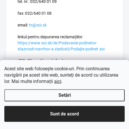
tel. nr.: 032/640 01 09
fax: 032/640 01 08
email:
tn@soi.sk
linkul pentru depunerea reclamațiilor:
https://www.soi.sk/sk/Podavanie-podnetov-
staznosti-navrhov-a-ziadosti/Podajte-podnet.soi
XVI. Alternatívne riešenie sporov
Acest site web folosește cookie-uri. Prin continuarea
16.1. În cazul în care consumatorul nu este mulțumit
navigării pe acest site web, sunteți de acord cu utilizarea
de modul în care Vânzătorul a gestionat reclamația
lor. Mai multe informații
aici
.
sa sau consideră că Vânzătorul i-a încălcat
drepturile, Cumpărătorul are dreptul de a contacta
Setări
Vânzătorul cu o cerere de despăgubire. Dacă
Vânzătorul răspunde negativ la cererea
consumatorului în conformitate cu propoziția
Sunt de acord
anterioară sau nu răspunde la o astfel de cerere în
termen de 30 de zile de la data trimiterii acesteia
către consumator, consumatorul are dreptul de a