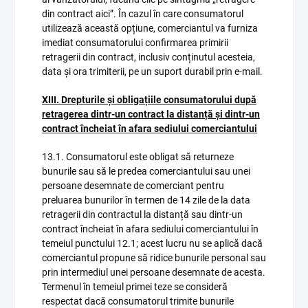
din contract aici”. În cazul în care consumatorul
utilizează această opțiune, comerciantul va furniza
imediat consumatorului confirmarea primirii
retragerii din contract, inclusiv conținutul acesteia,
data și ora trimiterii, pe un suport durabil prin e-mail.
XIII. Drepturile și obligațiile consumatorului după
retragerea dintr-un contract la distanță și dintr-un
contract încheiat în afara sediului comerciantului
13.1. Consumatorul este obligat să returneze
bunurile sau să le predea comerciantului sau unei
persoane desemnate de comerciant pentru
preluarea bunurilor în termen de 14 zile de la data
retragerii din contractul la distanță sau dintr-un
contract încheiat în afara sediului comerciantului în
temeiul punctului 12.1; acest lucru nu se aplică dacă
comerciantul propune să ridice bunurile personal sau
prin intermediul unei persoane desemnate de acesta.
Termenul în temeiul primei teze se consideră
respectat dacă consumatorul trimite bunurile