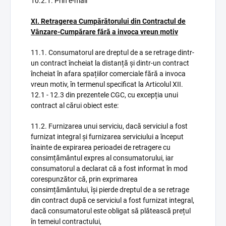
10.2.1. Prin e-mail
XI. Retragerea Cumpărătorului din Contractul de
Vânzare-Cumpărare fără a invoca vreun motiv
11.1. Consumatorul are dreptul de a se retrage dintr-
un contract încheiat la distanță și dintr-un contract
încheiat în afara spațiilor comerciale fără a invoca
vreun motiv, în termenul specificat la Articolul XII.
12.1 - 12.3 din prezentele CGC, cu excepția unui
contract al cărui obiect este:
11.2. Furnizarea unui serviciu, dacă serviciul a fost
furnizat integral și furnizarea serviciului a început
înainte de expirarea perioadei de retragere cu
consimțământul expres al consumatorului, iar
consumatorul a declarat că a fost informat în mod
corespunzător că, prin exprimarea
consimțământului, își pierde dreptul de a se retrage
din contract după ce serviciul a fost furnizat integral,
dacă consumatorul este obligat să plătească prețul
în temeiul contractului,