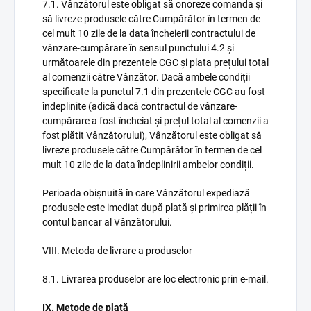
7.1. Vânzătorul este obligat să onoreze comanda și
să livreze produsele către Cumpărător în termen de
cel mult 10 zile de la data încheierii contractului de
vânzare-cumpărare în sensul punctului 4.2 și
următoarele din prezentele CGC și plata prețului total
al comenzii către Vânzător. Dacă ambele condiții
specificate la punctul 7.1 din prezentele CGC au fost
îndeplinite (adică dacă contractul de vânzare-
cumpărare a fost încheiat și prețul total al comenzii a
fost plătit Vânzătorului), Vânzătorul este obligat să
livreze produsele către Cumpărător în termen de cel
mult 10 zile de la data îndeplinirii ambelor condiții.
Perioada obișnuită în care Vânzătorul expediază
produsele este imediat după plată și primirea plății în
contul bancar al Vânzătorului.
VIII. Metoda de livrare a produselor
8.1. Livrarea produselor are loc electronic prin e-mail.
IX. Metode de plată