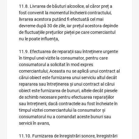
11.8. Livrarea de băuturi alcoolice, al căror preț a
fost convenit la momentul încheierii contractului,
livrarea acestora putând fi efectuată cel mai
devreme după 30 de zile, iar prețul acestora depinde
de fluctuațiile prețurilor pieței pe care comerciantul
nu le poate influența,
11.9. Efectuarea de reparații sau întreținere urgente
în timpul unei vizite la consumator, pentru care
consumatorul a solicitat în mod expres
comerciantului; Aceasta nu se aplică unui contract al
cărui obiect este furnizarea unui serviciu altul decât
repararea sau întreținerea și unui contract al cărui
obiect este furnizarea de bunuri, altele decât piesele
de schimb necesare pentru efectuarea reparațiilor
sau întreținerii, dacă contractele au fost încheiate în
timpul vizitei comerciantului la consumator și
consumatorul nu a comandat aceste bunuri sau
servicii în avans,
11.10. Furnizarea de înregistrări sonore, înregistrări