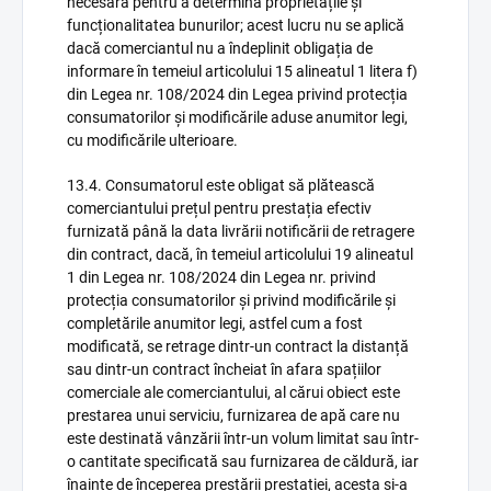
necesară pentru a determina proprietățile și
funcționalitatea bunurilor; acest lucru nu se aplică
dacă comerciantul nu a îndeplinit obligația de
informare în temeiul articolului 15 alineatul 1 litera f)
din Legea nr. 108/2024 din Legea privind protecția
consumatorilor și modificările aduse anumitor legi,
cu modificările ulterioare.
13.4. Consumatorul este obligat să plătească
comerciantului prețul pentru prestația efectiv
furnizată până la data livrării notificării de retragere
din contract, dacă, în temeiul articolului 19 alineatul
1 din Legea nr. 108/2024 din Legea nr. privind
protecția consumatorilor și privind modificările și
completările anumitor legi, astfel cum a fost
modificată, se retrage dintr-un contract la distanță
sau dintr-un contract încheiat în afara spațiilor
comerciale ale comerciantului, al cărui obiect este
prestarea unui serviciu, furnizarea de apă care nu
este destinată vânzării într-un volum limitat sau într-
o cantitate specificată sau furnizarea de căldură, iar
înainte de începerea prestării prestației, acesta și-a