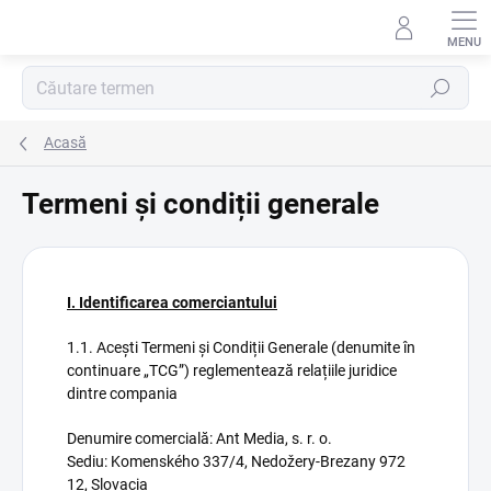
Treci
la
conținut
Căutare
Acasă
Termeni și condiții generale
I. Identificarea comerciantului
1.1. Acești Termeni și Condiții Generale (denumite în
continuare „TCG”) reglementează relațiile juridice
dintre compania
Denumire comercială: Ant Media, s. r. o.
Sediu: Komenského 337/4, Nedožery-Brezany 972
12, Slovacia