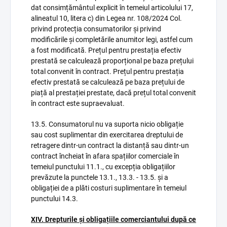
dat consimțământul explicit în temeiul articolului 17,
alineatul 10, litera c) din Legea nr. 108/2024 Col.
privind protecția consumatorilor și privind
modificările și completările anumitor legi, astfel cum
a fost modificată. Prețul pentru prestația efectiv
prestată se calculează proporțional pe baza prețului
total convenit în contract. Prețul pentru prestația
efectiv prestată se calculează pe baza prețului de
piață al prestației prestate, dacă prețul total convenit
în contract este supraevaluat.
13.5. Consumatorul nu va suporta nicio obligație
sau cost suplimentar din exercitarea dreptului de
retragere dintr-un contract la distanță sau dintr-un
contract încheiat în afara spațiilor comerciale în
temeiul punctului 11.1., cu excepția obligațiilor
prevăzute la punctele 13.1., 13.3. - 13.5. și a
obligației de a plăti costuri suplimentare în temeiul
punctului 14.3.
XIV. Drepturile și obligațiile comerciantului după ce