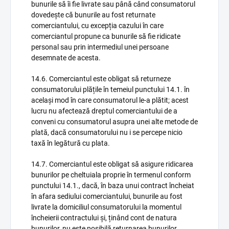
bunurile să îi fie livrate sau până când consumatorul
dovedește că bunurile au fost returnate
comerciantului, cu excepția cazului în care
comerciantul propune ca bunurile să fie ridicate
personal sau prin intermediul unei persoane
desemnate de acesta.
14.6. Comerciantul este obligat să returneze
consumatorului plățile în temeiul punctului 14.1. în
același mod în care consumatorul le-a plătit; acest
lucru nu afectează dreptul comerciantului de a
conveni cu consumatorul asupra unei alte metode de
plată, dacă consumatorului nu i se percepe nicio
taxă în legătură cu plata.
14.7. Comerciantul este obligat să asigure ridicarea
bunurilor pe cheltuiala proprie în termenul conform
punctului 14.1., dacă, în baza unui contract încheiat
în afara sediului comerciantului, bunurile au fost
livrate la domiciliul consumatorului la momentul
încheierii contractului și, ținând cont de natura
bunurilor, nu este posibilă returnarea bunurilor