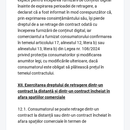
explicit pentru începerea furnizării de conținut digital
înainte de expirarea perioadei de retragere, a
declarat că a fost informat în mod corespunzător că,
prin exprimarea consimțământului său, își pierde
dreptul de a se retrage din contract odată cu
începerea furnizării de conținut digital, iar
comerciantul a furnizat consumatorului confirmarea
în temeiul articolului 17, alineatul 12, litera b) sau
alineatului 13, litera b) din Legea nr. 108/2024
privind protecția consumatorilor și modificarea
anumitor legi, cu modificările ulterioare, dacă
consumatorul este obligat să plătească prețul în
temeiul contractului.
XII. Exercitarea dreptului de retragere dintr-un
contract la distanță și dintr-un contract încheiat în
afara spațiilor comerciale
12.1. Consumatorul se poate retrage dintr-un
contract la distanță sau dintr-un contract încheiat în
afara spațiilor comerciale în termen de