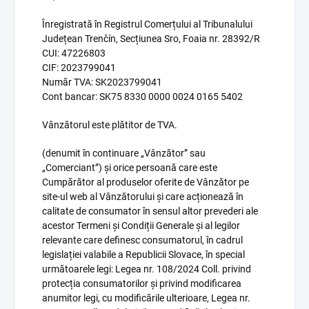
Înregistrată în Registrul Comerțului al Tribunalului
Județean Trenčín, Secțiunea Sro, Foaia nr. 28392/R
CUI: 47226803
CIF: 2023799041
Număr TVA: SK2023799041
Cont bancar: SK75 8330 0000 0024 0165 5402
Vânzătorul este plătitor de TVA.
(denumit în continuare „Vânzător” sau
„Comerciant”) și orice persoană care este
Cumpărător al produselor oferite de Vânzător pe
site-ul web al Vânzătorului și care acționează în
calitate de consumator în sensul altor prevederi ale
acestor Termeni și Condiții Generale și al legilor
relevante care definesc consumatorul, în cadrul
legislației valabile a Republicii Slovace, în special
următoarele legi: Legea nr. 108/2024 Coll. privind
protecția consumatorilor și privind modificarea
anumitor legi, cu modificările ulterioare, Legea nr.