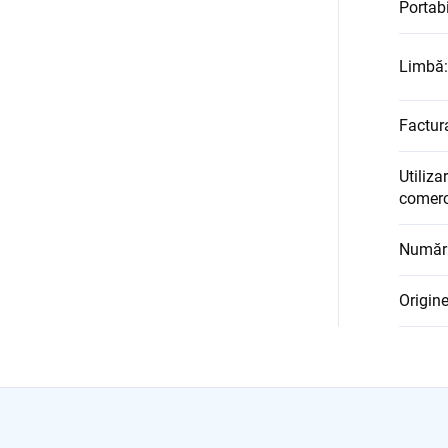
.
Portabi
Limbă
:
Factur
Utiliza
comerc
Număru
Origine