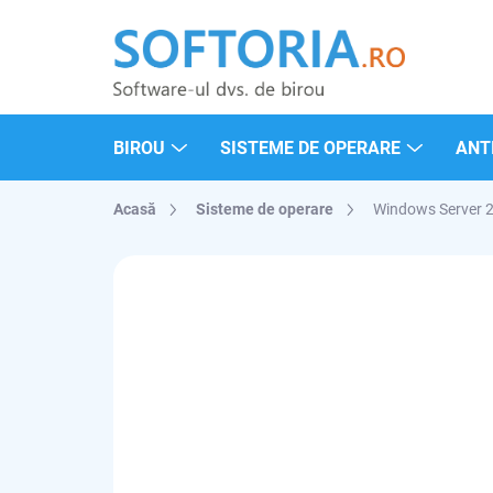
Treci
la
conținut
BIROU
SISTEME DE OPERARE
ANTI
Acasă
Sisteme de operare
Windows Server 
MARCĂ:
MICROSOFT