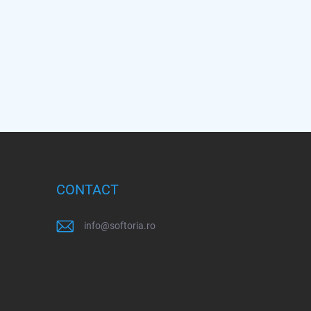
CONTACT
info
@
softoria.ro