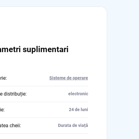
metri suplimentari
rie
:
Sisteme de operare
e distribuție
:
electronic
ie
:
24 de luni
atea cheii
:
Durata de viață