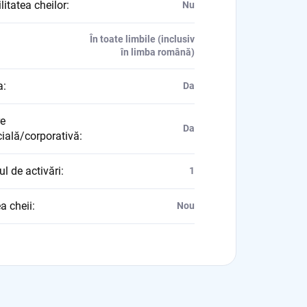
litatea cheilor
:
Nu
În toate limbile (inclusiv
în limba română)
a
:
Da
re
Da
ială/corporativă
:
l de activări
:
1
a cheii
:
Nou