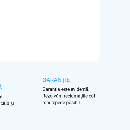
GARANȚIE
Ă
Garanția este evidentă.
Rezolvăm reclamațiile cât
nt
mai repede posibil.
nclud și