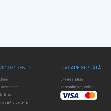
ICIU CLIENȚI
LIVRARE ȘI PLATĂ
cţiuni
Livrare și plată
 descărcare
Acceptăm plăți online
ări frecvente
m pentru parteneri