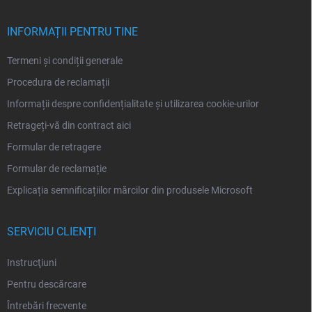
s
o
l
INFORMAȚII PENTRU TINE
Termeni și condiții generale
Procedura de reclamații
Informații despre confidențialitate și utilizarea cookie-urilor
Retrageți-vă din contract aici
Formular de retragere
Formular de reclamație
Explicația semnificațiilor mărcilor din produsele Microsoft
SERVICIU CLIENȚI
Instrucţiuni
Pentru descărcare
Întrebări frecvente