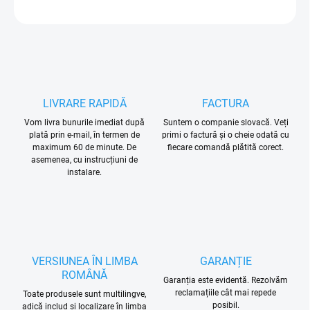
ÎNTREABĂ
LIVRARE RAPIDĂ
FACTURA
Vom livra bunurile imediat după
Suntem o companie slovacă. Veți
plată prin e-mail, în termen de
primi o factură și o cheie odată cu
maximum 60 de minute. De
fiecare comandă plătită corect.
asemenea, cu instrucțiuni de
instalare.
VERSIUNEA ÎN LIMBA
GARANȚIE
ROMÂNĂ
Garanția este evidentă. Rezolvăm
reclamațiile cât mai repede
Toate produsele sunt multilingve,
posibil.
adică includ și localizare în limba