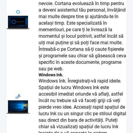
nevoie. Cortana evoluează în timp pentru
a deveni asistentul tău personal, învățând
mai multe despre tine și ajutându-te în
același timp. Este specializată în
mementouri, pe care ți le livrează la
momentul și locul potrivit, astfel încât să
uiți mai puține și să poți face mai multe.
Întreabă-o pe Cortana să-ți caute fișierele
și programele sau chiar să găsească ceva
specific în aceste documente, programe
sau pe web.
Windows Ink.
Windows Ink. Înregistrați-vă rapid ideile.
Spațiul de lucru Windows Ink este
accesibil imediat oriunde vă aflați, astfel
încât nu trebuie să vă faceți griji că veți
pierde vreo idee. Accesați rapid spațiul de
lucru Ink cu un singur clic pe stiloul digital
sau direct din bara de activități. Puteți
chiar să vizualizați spațiul de lucru Ink