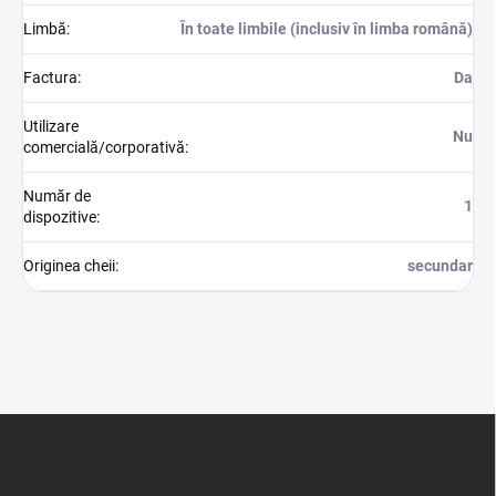
Limbă
:
În toate limbile (inclusiv în limba română)
Factura
:
Da
Utilizare
Nu
comercială/corporativă
:
Număr de
1
dispozitive
:
Originea cheii
:
secundar
S
u
b