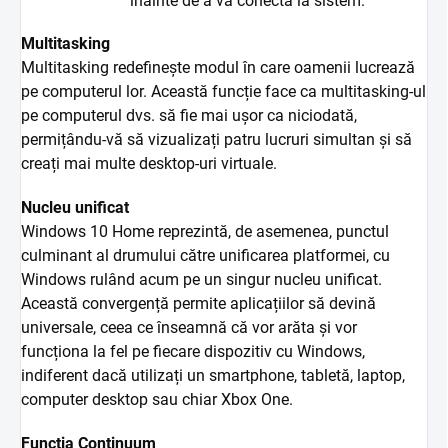
înainte de a vă conecta la sistem.
Multitasking
Multitasking redefinește modul în care oamenii lucrează
pe computerul lor. Această funcție face ca multitasking-ul
pe computerul dvs. să fie mai ușor ca niciodată,
permițându-vă să vizualizați patru lucruri simultan și să
creați mai multe desktop-uri virtuale.
Nucleu unificat
Windows 10 Home reprezintă, de asemenea, punctul
culminant al drumului către unificarea platformei, cu
Windows rulând acum pe un singur nucleu unificat.
Această convergență permite aplicațiilor să devină
universale, ceea ce înseamnă că vor arăta și vor
funcționa la fel pe fiecare dispozitiv cu Windows,
indiferent dacă utilizați un smartphone, tabletă, laptop,
computer desktop sau chiar Xbox One.
Funcția Continuum