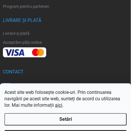
Program pentru parteneri
LIVRARE ȘI PLATĂ
Livrare și plată
Acceptăm plăți online
CONTACT
info
@
softoria.ro
Acest site web folosește cookie-uri. Prin continuarea
navigării pe acest site web, sunteți de acord cu utilizarea
lor. Mai multe informații
aici
.
Setări