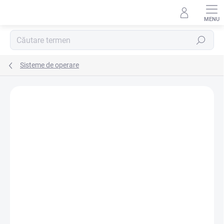
Treci
la
conținut
Căutare
Sisteme de operare
MARCĂ:
MICROSOFT