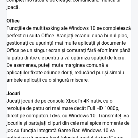
joacă.
Office
Funcțiile de multitasking ale Windows 10 se completează
perfect cu suita Office. Aranjați ecranul după bunul plac,
gestionați cu ușurință mai multe aplicații și documente
Office pe un singur ecran și comutați fără efort între până
la patru dintre ele pentru a vă optimiza spațiul de lucru.
De asemenea, puteți muta marginea comună a
aplicațiilor fixate oriunde doriți, reducând pur și simplu
ambele aplicații cu o singură mișcare.
Jocuri
Jucați jocuri de pe consola Xbox în 4K nativ, cu o
rezoluție de patru ori mai mare decât Full HD 1080p,
direct pe computerul dvs. cu Windows 10. Transmiteți-vă
jocurile și partajați clipuri din cele mai epice momente de
joc cu funcția integrată Game Bar. Windows 10 vă
optimizează computerul folosind modul de joc (Game