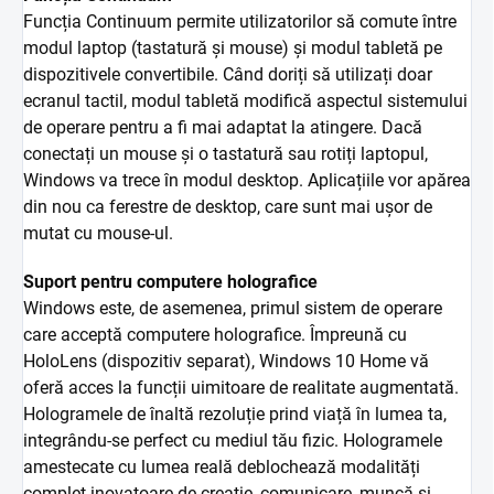
Funcția Continuum permite utilizatorilor să comute între
modul laptop (tastatură și mouse) și modul tabletă pe
dispozitivele convertibile. Când doriți să utilizați doar
ecranul tactil, modul tabletă modifică aspectul sistemului
de operare pentru a fi mai adaptat la atingere. Dacă
conectați un mouse și o tastatură sau rotiți laptopul,
Windows va trece în modul desktop. Aplicațiile vor apărea
din nou ca ferestre de desktop, care sunt mai ușor de
mutat cu mouse-ul.
Suport pentru computere holografice
Windows este, de asemenea, primul sistem de operare
care acceptă computere holografice. Împreună cu
HoloLens (dispozitiv separat), Windows 10 Home vă
oferă acces la funcții uimitoare de realitate augmentată.
Hologramele de înaltă rezoluție prind viață în lumea ta,
integrându-se perfect cu mediul tău fizic. Hologramele
amestecate cu lumea reală deblochează modalități
complet inovatoare de creație, comunicare, muncă și