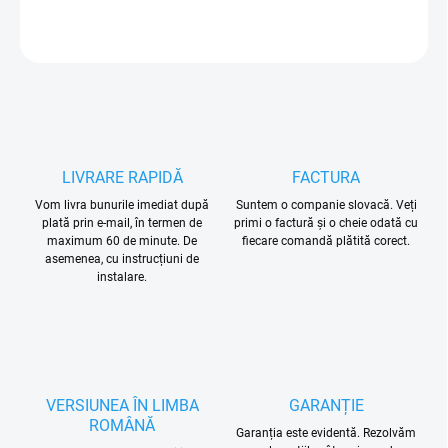
ÎNTREABĂ
LIVRARE RAPIDĂ
FACTURA
Vom livra bunurile imediat după
Suntem o companie slovacă. Veți
plată prin e-mail, în termen de
primi o factură și o cheie odată cu
maximum 60 de minute. De
fiecare comandă plătită corect.
asemenea, cu instrucțiuni de
instalare.
VERSIUNEA ÎN LIMBA
GARANȚIE
ROMÂNĂ
Garanția este evidentă. Rezolvăm