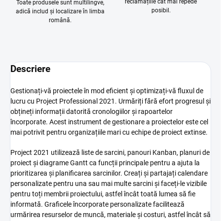
reclamațiile cât mai repede
Toate produsele sunt multilingve,
posibil.
adică includ și localizare în limba
română.
Descriere
Gestionați-vă proiectele în mod eficient și optimizați-vă fluxul de
lucru cu Project Professional 2021. Urmăriți fără efort progresul și
obțineți informații datorită cronologiilor și rapoartelor
încorporate. Acest instrument de gestionare a proiectelor este cel
mai potrivit pentru organizațiile mari cu echipe de proiect extinse.
Project 2021 utilizează liste de sarcini, panouri Kanban, planuri de
proiect și diagrame Gantt ca funcții principale pentru a ajuta la
prioritizarea și planificarea sarcinilor. Creați și partajați calendare
personalizate pentru una sau mai multe sarcini și faceți-le vizibile
pentru toți membrii proiectului, astfel încât toată lumea să fie
informată. Graficele încorporate personalizate facilitează
urmărirea resurselor de muncă, materiale și costuri, astfel încât să