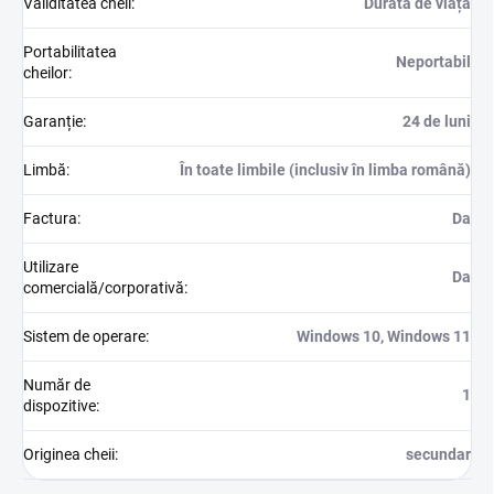
Validitatea cheii
:
Durata de viață
Portabilitatea
Neportabil
cheilor
:
Garanție
:
24 de luni
Limbă
:
În toate limbile (inclusiv în limba română)
Factura
:
Da
Utilizare
Da
comercială/corporativă
:
Sistem de operare
:
Windows 10, Windows 11
Număr de
1
dispozitive
:
Originea cheii
:
secundar