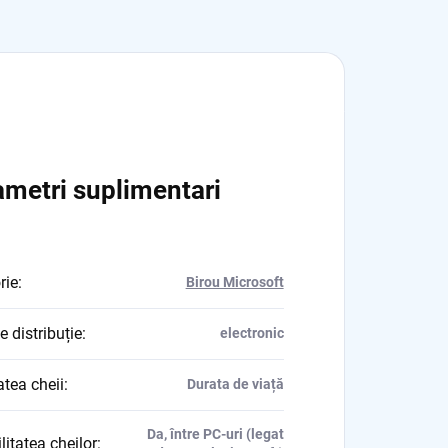
metri suplimentari
rie
:
Birou Microsoft
e distribuție
:
electronic
atea cheii
:
Durata de viață
Da, între PC-uri (legat
litatea cheilor
: