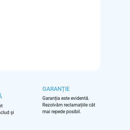
Adăuga în coş
GARANȚIE
Ă
Garanția este evidentă.
Rezolvăm reclamațiile cât
nt
mai repede posibil.
nclud și