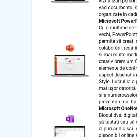
vizualizări person
văd documentul și
organizate în cadr
Microsoft Power
Cu o mulțime de fu
vechi, PowerPoint
permite să creați 
colaborării, redăr
și mai multe medi
creativ premium O
elemente de contr
aspect desenat ma
Style. Lucrul la o
mai ușor datorită 
și a numeroaselor 
prezentări mai bu
Microsoft OneNo
Blocul dvs. digita
să tastați sau să 
clipuri audio sau 
disponibil online 