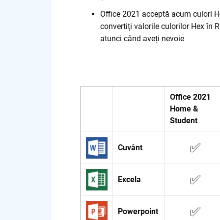
Office 2021 acceptă acum culori Hex
convertiți valorile culorilor Hex î
atunci când aveți nevoie
Office 2021
Home &
Student
✅
Cuvânt
✅
Excela
✅
Powerpoint