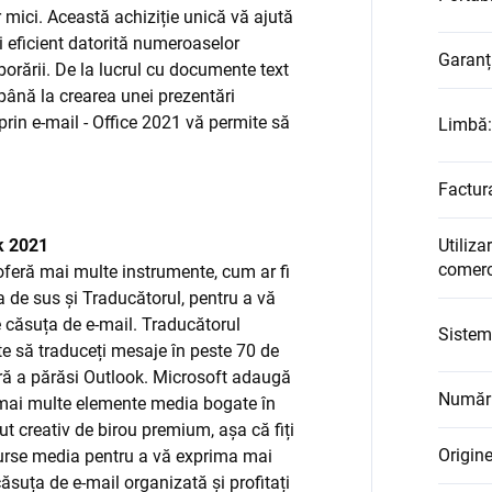
lor mici. Această achiziție unică vă ajută
i eficient datorită numeroaselor
Garanț
borării. De la lucrul cu documente text
 până la crearea unei prezentări
rin e-mail - Office 2021 vă permite să
Limbă
:
Factur
k 2021
Utiliza
comerc
feră mai multe instrumente, cum ar fi
a de sus și Traducătorul, pentru a vă
 căsuța de e-mail. Traducătorul
Sistem
te să traduceți mesaje în peste 70 de
ără a părăsi Outlook. Microsoft adaugă
Număr 
mai multe elemente media bogate în
ut creativ de birou premium, așa că fiți
Origine
esurse media pentru a vă exprima mai
căsuța de e-mail organizată și profitați