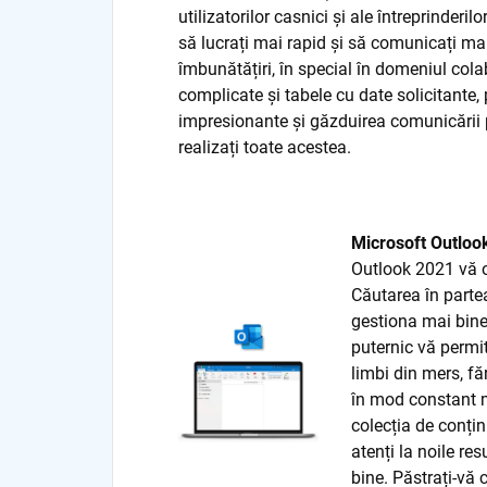
utilizatorilor casnici și ale întreprinderi
să lucrați mai rapid și să comunicați ma
îmbunătățiri, în special în domeniul cola
complicate și tabele cu date solicitante,
impresionante și găzduirea comunicării p
realizați toate acestea.
Microsoft Outloo
Outlook 2021 vă o
Căutarea în parte
gestiona mai bine
puternic vă permi
limbi din mers, f
în mod constant 
colecția de conțin
atenți la noile r
bine. Păstrați-vă 