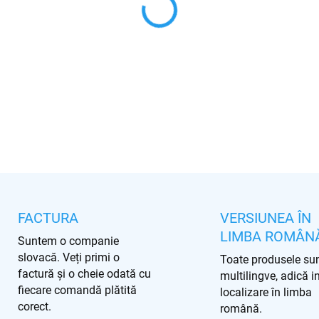
−
+
INFORMAŢII DETALIATE
ÎNTREABĂ
FACTURA
VERSIUNEA ÎN
LIMBA ROMÂN
Suntem o companie
slovacă. Veți primi o
Toate produsele su
factură și o cheie odată cu
multilingve, adică i
fiecare comandă plătită
localizare în limba
corect.
română.