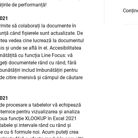
țirile de performanță!
Conțin
2021
rmite să colaborați la documente în
unță când fișierele sunt actualizate. De
tea vedea cine lucrează la documentul
is și unde se află în el. Accesibilitatea
nătățită cu funcția Line Focus: vă
geți documentele rând cu rând, fără
mbunătățiri includ îmbunătățiri pentru
 de citire imersivă și câmpul de căutare
2021
de procesare a tabelelor vă echipează
ternice pentru vizualizarea și analiza
i noua funcție XLOOKUP în Excel 2021
tabele și intervale rând cu rând și
le cu 6 formule noi. Acum puteți crea