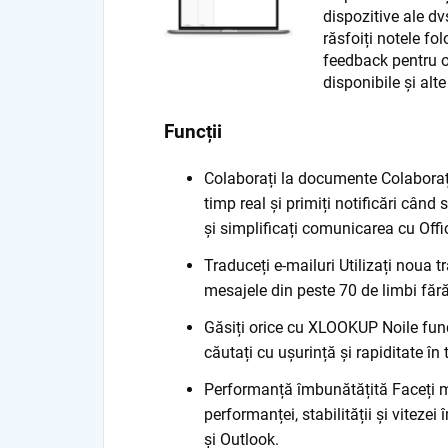
dispozitive ale d
răsfoiți notele fo
feedback pentru 
disponibile și alte
Funcții
Colaborați la documente Colaboraț
timp real și primiți notificări când
și simplificați comunicarea cu Off
Traduceți e-mailuri Utilizați noua t
mesajele din peste 70 de limbi făr
Găsiți orice cu XLOOKUP Noile fun
căutați cu ușurință și rapiditate în 
Performanță îmbunătățită Faceți m
performanței, stabilității și viteze
și Outlook.