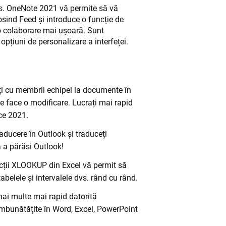
vs. OneNote 2021 vă permite să vă
losind Feed și introduce o funcție de
o colaborare mai ușoară. Sunt
 opțiuni de personalizare a interfeței.
i cu membrii echipei la documente în
 se face o modificare. Lucrați mai rapid
ice 2021.
raducere în Outlook și traduceți
ă a părăsi Outlook!
cții XLOOKUP din Excel vă permit să
tabelele și intervalele dvs. rând cu rând.
ai multe mai rapid datorită
i îmbunătățite în Word, Excel, PowerPoint