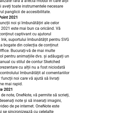
alizate fără a afecta modul în care alții
 aveți toate instrumentele necesare
ul panglicii de accesibilitate.
Point 2021
ncții noi și îmbunătățiri ale celor
 2021 este mai bun ca oricând. Vă
conținut captivant cu ajutorul
ii Ink, suportului îmbunătățit pentru SVG
a bogate din colecția de conținut
ffice. Bucurați-vă de mai multe
ol pentru animațiile dvs. și adăugați un
nual cu stilul de contur Sketched
 prezentare cu alții nu a fost niciodată
controlului îmbunătățit al comentariilor
funcții noi care vă ajută să livrați
ne mai rapid.
te 2021
l de note, OneNote, vă permite să scrieți,
desenați note și să inserați imagini,
video de pe internet. OneNote este
și se sincronizează cu celelalte