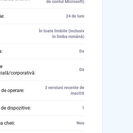
de contul Microsoft)
ie
:
24 de luni
În toate limbile (inclusiv
în limba română)
a
:
Da
re
Da
ială/corporativă
:
3 versiuni recente de
 de operare
:
macOS
de dispozitive
:
1
a cheii
:
Nou