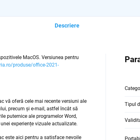
Descriere
spozitivele MacOS. Versiunea pentru
Para
ria.ro/produse/office-2021-
Catego
c vă oferă cele mai recente versiuni ale
Tipul d
ului, precum și e-mail, astfel încât să
zările puternice ale programelor Word,
Validit
unei experiențe vizuale actualizate.
 este aici pentru a satisface nevoile
Portabi