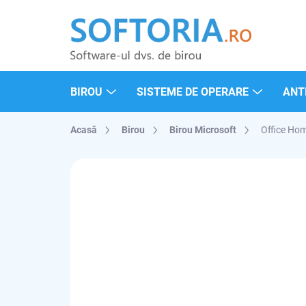
Treci
la
conținut
BIROU
SISTEME DE OPERARE
ANTI
Acasă
Birou
Birou Microsoft
Office Ho
MARCĂ:
MICROSOFT
PORTABIL
PENTRU MAC
CONECTAT LA CONT