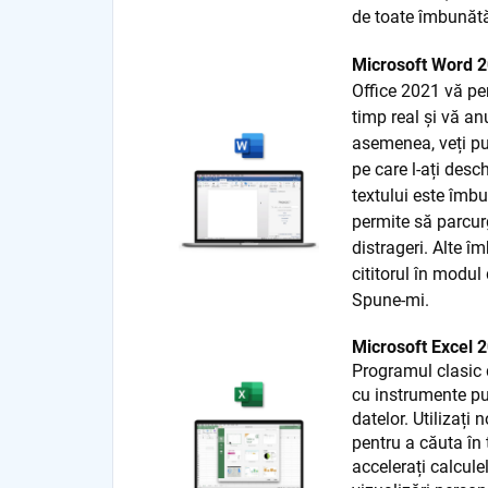
de toate îmbunătă
Microsoft Word 
Office 2021 vă pe
timp real și vă an
asemenea, veți pu
pe care l-ați desch
textului este îmbu
permite să parcur
distrageri. Alte î
cititorul în modul
Spune-mi.
Microsoft Excel 
Programul clasic 
cu instrumente pu
datelor. Utilizaț
pentru a căuta în 
accelerați calcule