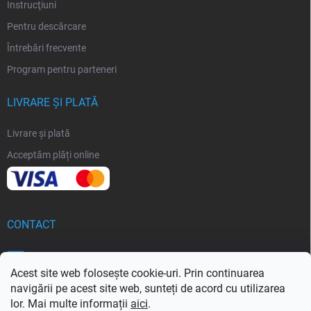
Instrucţiuni
Pentru descărcare
Întrebări frecvente
Program pentru parteneri
LIVRARE ȘI PLATĂ
Livrare și plată
Acceptăm plăți online
CONTACT
info
@
softoria.ro
Acest site web folosește cookie-uri. Prin continuarea
navigării pe acest site web, sunteți de acord cu utilizarea
lor. Mai multe informații
aici
.