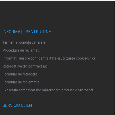
S
u
b
s
o
l
INFORMAȚII PENTRU TINE
Termeni și condiții generale
Procedura de reclamații
Informații despre confidențialitate și utilizarea cookie-urilor
Retrageți-vă din contract aici
Formular de retragere
Formular de reclamație
Explicația semnificațiilor mărcilor din produsele Microsoft
SERVICIU CLIENȚI