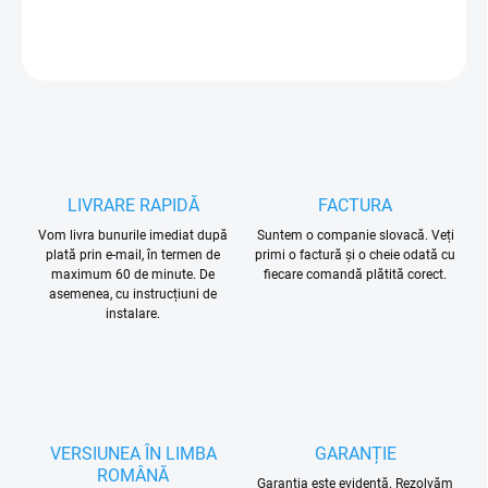
INFORMAŢII DETALIATE
ÎNTREABĂ
LIVRARE RAPIDĂ
FACTURA
Vom livra bunurile imediat după
Suntem o companie slovacă. Veți
plată prin e-mail, în termen de
primi o factură și o cheie odată cu
maximum 60 de minute. De
fiecare comandă plătită corect.
asemenea, cu instrucțiuni de
instalare.
VERSIUNEA ÎN LIMBA
GARANȚIE
ROMÂNĂ
Garanția este evidentă. Rezolvăm