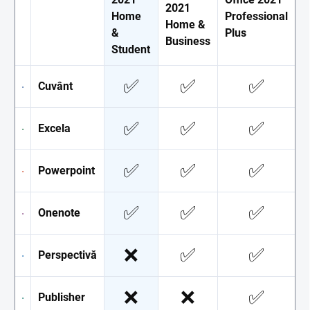
2021
Home
Professional
Home &
&
Plus
Business
Student
✅
✅
✅
Cuvânt
✅
✅
✅
Excela
✅
✅
✅
Powerpoint
✅
✅
✅
Onenote
❌
✅
✅
Perspectivă
❌
❌
✅
Publisher