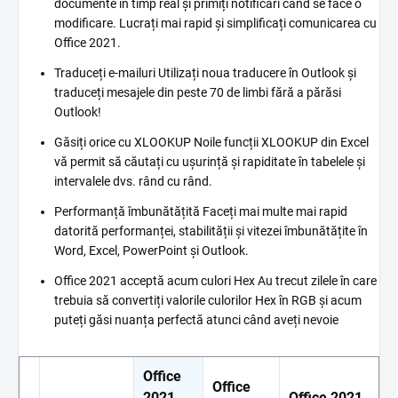
documente în timp real și primiți notificări când se face o
modificare. Lucrați mai rapid și simplificați comunicarea cu
Office 2021.
Traduceți e-mailuri Utilizați noua traducere în Outlook și
traduceți mesajele din peste 70 de limbi fără a părăsi
Outlook!
Găsiți orice cu XLOOKUP Noile funcții XLOOKUP din Excel
vă permit să căutați cu ușurință și rapiditate în tabelele și
intervalele dvs. rând cu rând.
Performanță îmbunătățită Faceți mai multe mai rapid
datorită performanței, stabilității și vitezei îmbunătățite în
Word, Excel, PowerPoint și Outlook.
Office 2021 acceptă acum culori Hex Au trecut zilele în care
trebuia să convertiți valorile culorilor Hex în RGB și acum
puteți găsi nuanța perfectă atunci când aveți nevoie
Office
Office
2021
Office 2021