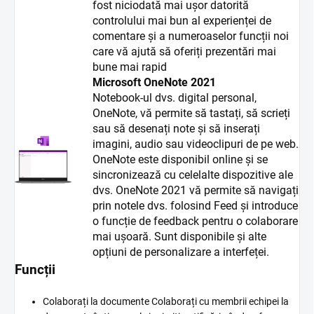
fost niciodată mai ușor datorită
controlului mai bun al experienței de
comentare și a numeroaselor funcții noi
care vă ajută să oferiți prezentări mai
bune mai rapid
Microsoft OneNote 2021
Notebook-ul dvs. digital personal,
OneNote, vă permite să tastați, să scrieți
sau să desenați note și să inserați
imagini, audio sau videoclipuri de pe web.
OneNote este disponibil online și se
sincronizează cu celelalte dispozitive ale
dvs. OneNote 2021 vă permite să navigați
prin notele dvs. folosind Feed și introduce
o funcție de feedback pentru o colaborare
mai ușoară. Sunt disponibile și alte
opțiuni de personalizare a interfeței.
Funcții
Colaborați la documente Colaborați cu membrii echipei la