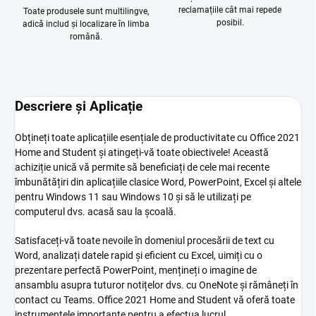
reclamațiile cât mai repede
Toate produsele sunt multilingve,
posibil.
adică includ și localizare în limba
română.
Descriere și Aplicație
Obțineți toate aplicațiile esențiale de productivitate cu Office 2021
Home and Student și atingeți-vă toate obiectivele! Această
achiziție unică vă permite să beneficiați de cele mai recente
îmbunătățiri din aplicațiile clasice Word, PowerPoint, Excel și altele
pentru Windows 11 sau Windows 10 și să le utilizați pe
computerul dvs. acasă sau la școală.
Satisfaceți-vă toate nevoile în domeniul procesării de text cu
Word, analizați datele rapid și eficient cu Excel, uimiți cu o
prezentare perfectă PowerPoint, mențineți o imagine de
ansamblu asupra tuturor notițelor dvs. cu OneNote și rămâneți în
contact cu Teams. Office 2021 Home and Student vă oferă toate
instrumentele importante pentru a efectua lucrul.