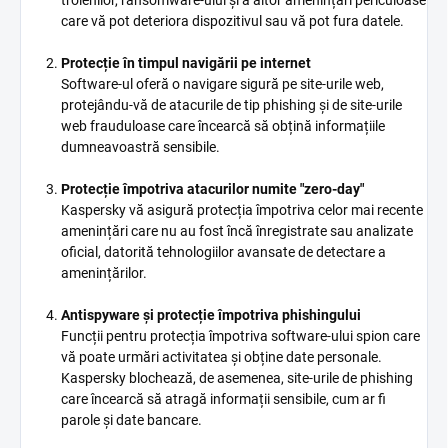
troienilor, ransomware-ului și a altor amenințări periculoase
care vă pot deteriora dispozitivul sau vă pot fura datele.
Protecție în timpul navigării pe internet
Software-ul oferă o navigare sigură pe site-urile web,
protejându-vă de atacurile de tip phishing și de site-urile
web frauduloase care încearcă să obțină informațiile
dumneavoastră sensibile.
Protecție împotriva atacurilor numite "zero-day"
Kaspersky vă asigură protecția împotriva celor mai recente
amenințări care nu au fost încă înregistrate sau analizate
oficial, datorită tehnologiilor avansate de detectare a
amenințărilor.
Antispyware și protecție împotriva phishingului
Funcții pentru protecția împotriva software-ului spion care
vă poate urmări activitatea și obține date personale.
Kaspersky blochează, de asemenea, site-urile de phishing
care încearcă să atragă informații sensibile, cum ar fi
parole și date bancare.