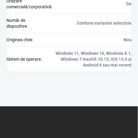
Utilizare
Da
comercială/corporativă
:
Număr de
Conform variantei selectate
dispozitive
:
Originea cheii
:
Nou
Windows 11, Windows 10, Windows 8.1,
Sistem de operare
:
Windows 7 macOS 10.15, iOS 13.0 și
Android 6 sau mai recent
S
u
b
s
o