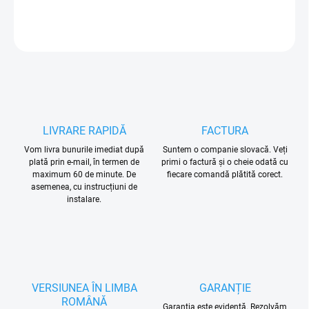
INFORMAŢII DETALIATE
ÎNTREABĂ
LIVRARE RAPIDĂ
FACTURA
Vom livra bunurile imediat după
Suntem o companie slovacă. Veți
plată prin e-mail, în termen de
primi o factură și o cheie odată cu
maximum 60 de minute. De
fiecare comandă plătită corect.
asemenea, cu instrucțiuni de
instalare.
VERSIUNEA ÎN LIMBA
GARANȚIE
ROMÂNĂ
Garanția este evidentă. Rezolvăm