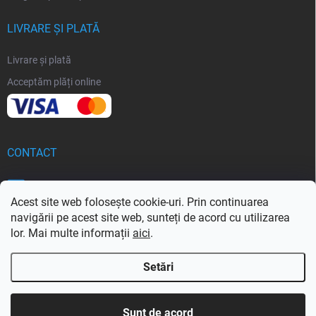
LIVRARE ȘI PLATĂ
Livrare și plată
Acceptăm plăți online
CONTACT
info
@
softoria.ro
Acest site web folosește cookie-uri. Prin continuarea
navigării pe acest site web, sunteți de acord cu utilizarea
lor. Mai multe informații
aici
.
Setări
Drepturi de autor 2026
Softoria.ro
. Toate drepturile rezervate.
Editați setările
cookie-urilor
Sunt de acord