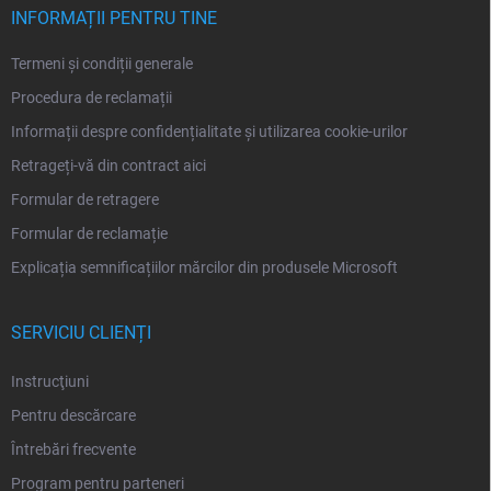
l
INFORMAȚII PENTRU TINE
Termeni și condiții generale
Procedura de reclamații
Informații despre confidențialitate și utilizarea cookie-urilor
Retrageți-vă din contract aici
Formular de retragere
Formular de reclamație
Explicația semnificațiilor mărcilor din produsele Microsoft
SERVICIU CLIENȚI
Instrucţiuni
Pentru descărcare
Întrebări frecvente
Program pentru parteneri