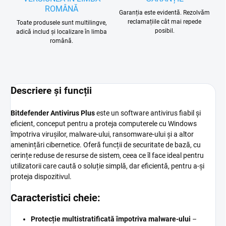
ROMÂNĂ
Garanția este evidentă. Rezolvăm
reclamațiile cât mai repede
Toate produsele sunt multilingve,
posibil.
adică includ și localizare în limba
română.
Descriere și funcții
Bitdefender Antivirus Plus
este un software antivirus fiabil și
eficient, conceput pentru a proteja computerele cu Windows
împotriva virușilor, malware-ului, ransomware-ului și a altor
amenințări cibernetice. Oferă funcții de securitate de bază, cu
cerințe reduse de resurse de sistem, ceea ce îl face ideal pentru
utilizatorii care caută o soluție simplă, dar eficientă, pentru a-și
proteja dispozitivul.
Caracteristici cheie:
Protecție multistratificată împotriva malware-ului
–