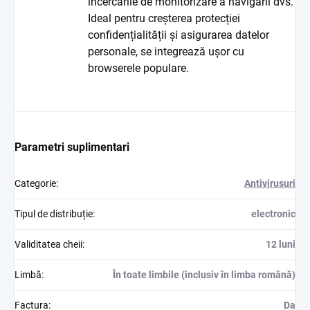
încercările de monitorizare a navigării dvs.
Ideal pentru creșterea protecției
confidențialității și asigurarea datelor
personale, se integrează ușor cu
browserele populare.
Parametri suplimentari
Categorie
:
Antivirusuri
Tipul de distribuție
:
electronic
Validitatea cheii
:
12 luni
Limbă
:
În toate limbile (inclusiv în limba română)
Factura
:
Da