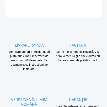
INFORMAŢII DETALIATE
ÎNTREABĂ
LIVRARE RAPIDĂ
FACTURA
Vom livra bunurile imediat după
Suntem o companie slovacă. Veți
plată prin e-mail, în termen de
primi o factură și o cheie odată cu
maximum 60 de minute. De
fiecare comandă plătită corect.
asemenea, cu instrucțiuni de
instalare.
VERSIUNEA ÎN LIMBA
GARANȚIE
ROMÂNĂ
Garanția este evidentă. Rezolvăm