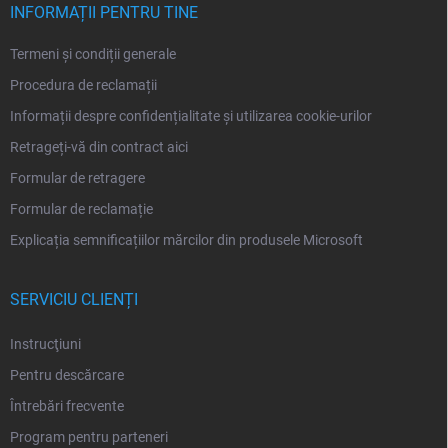
l
INFORMAȚII PENTRU TINE
Termeni și condiții generale
Procedura de reclamații
Informații despre confidențialitate și utilizarea cookie-urilor
Retrageți-vă din contract aici
Formular de retragere
Formular de reclamație
Explicația semnificațiilor mărcilor din produsele Microsoft
SERVICIU CLIENȚI
Instrucţiuni
Pentru descărcare
Întrebări frecvente
Program pentru parteneri