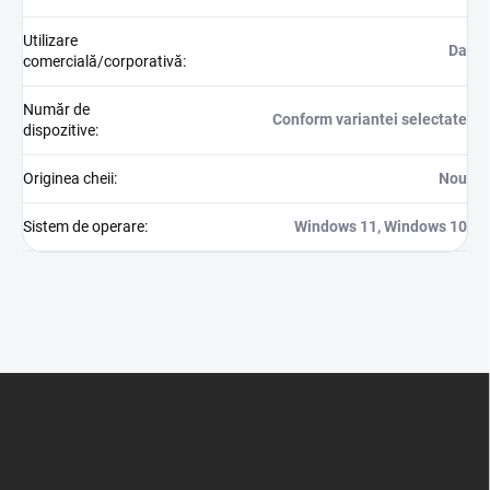
Utilizare
Da
comercială/corporativă
:
Număr de
Conform variantei selectate
dispozitive
:
Originea cheii
:
Nou
Sistem de operare
:
Windows 11, Windows 10
S
u
b
s
o