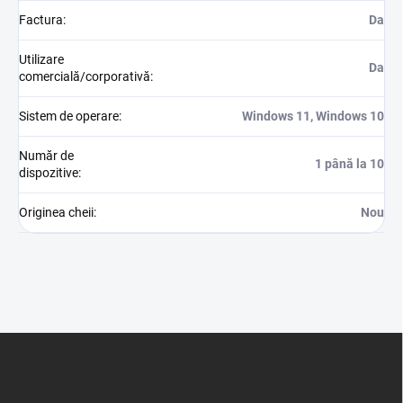
Factura
:
Da
Utilizare
Da
comercială/corporativă
:
Sistem de operare
:
Windows 11, Windows 10
Număr de
1 până la 10
dispozitive
:
Originea cheii
:
Nou
S
u
b
s