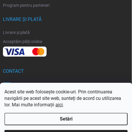
Program pentru parteneri
LIVRARE ȘI PLATĂ
Livrare și plată
Acceptăm plăți online
CONTACT
info
@
softoria.ro
Acest site web folosește cookie-uri. Prin continuarea
navigării pe acest site web, sunteți de acord cu utilizarea
lor. Mai multe informații
aici
.
Setări
Drepturi de autor 2026
Softoria.ro
. Toate drepturile rezervate.
Editați setările