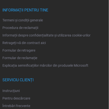
o
l
INFORMAȚII PENTRU TINE
Termeni și condiții generale
Procedura de reclamații
Informații despre confidențialitate și utilizarea cookie-urilor
Retrageți-vă din contract aici
Formular de retragere
Formular de reclamație
Explicația semnificațiilor mărcilor din produsele Microsoft
SERVICIU CLIENȚI
Instrucţiuni
Pentru descărcare
Întrebări frecvente