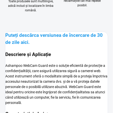
reclamațiile cât mai repede
Toate produsele sunt multilingve,
posibil.
adică includ și localizare în limba
română.
Puteți descărca versiunea de încercare de 30
de zile aici.
Descriere și Aplicație
Ashampoo WebCam Guard este o soluție eficientă de protecție a
confidențialității, care asigură utilizarea sigură a camerei web.
Acest instrument oferă o modalitate simplă de a proteja împotriva
accesului neautorizat la camera dvs. și de a vă proteja datele
personale de o posibilă utilizare abuzivă. WebCam Guard este
ideal pentru oricine este îngrijorat de confidențialitatea sa atunci
când utilizează un computer, fie la serviciu, fie în comunicarea
personală.