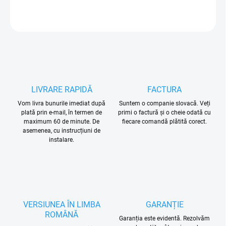
ÎNTREABĂ
LIVRARE RAPIDĂ
FACTURA
Vom livra bunurile imediat după
Suntem o companie slovacă. Veți
plată prin e-mail, în termen de
primi o factură și o cheie odată cu
maximum 60 de minute. De
fiecare comandă plătită corect.
asemenea, cu instrucțiuni de
instalare.
VERSIUNEA ÎN LIMBA
GARANȚIE
ROMÂNĂ
Garanția este evidentă. Rezolvăm