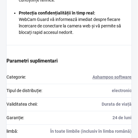
cunoștințe tehnice.
Protecția confidențialității în timp real:
WebCam Guard vă informează imediat despre fiecare
încercare de conectare la camera web și vă permite să
blocați rapid accesul nedorit.
Parametri suplimentari
Categorie
:
Ashampoo software
Tipul de distribuție
:
electronic
Validitatea cheii
:
Durata de viață
Garanție
:
24 de luni
limbă
:
În toate limbile (inclusiv în limba română)