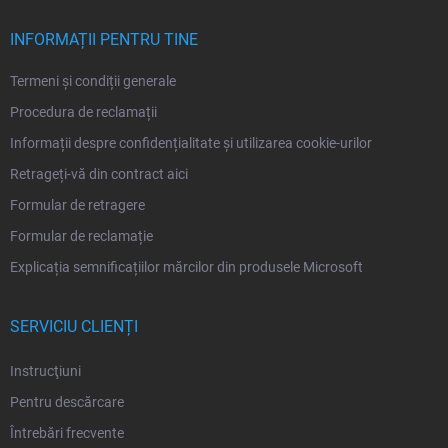
o
l
INFORMAȚII PENTRU TINE
Termeni și condiții generale
Procedura de reclamații
Informații despre confidențialitate și utilizarea cookie-urilor
Retrageți-vă din contract aici
Formular de retragere
Formular de reclamație
Explicația semnificațiilor mărcilor din produsele Microsoft
SERVICIU CLIENȚI
Instrucţiuni
Pentru descărcare
Întrebări frecvente