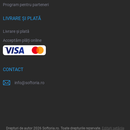
Program pentru parteneri
LIVRARE ȘI PLATĂ
Livrare și plată
Acceptăm plăți online
CONTACT
info
@
softoria.ro
Drepturi de autor 2026
Softoria.ro
. Toate drepturile rezervate.
Editați setările