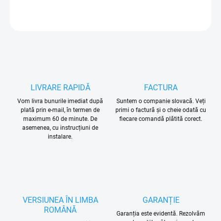
ÎNTREABĂ
LIVRARE RAPIDĂ
FACTURA
Vom livra bunurile imediat după
Suntem o companie slovacă. Veți
plată prin e-mail, în termen de
primi o factură și o cheie odată cu
maximum 60 de minute. De
fiecare comandă plătită corect.
asemenea, cu instrucțiuni de
instalare.
VERSIUNEA ÎN LIMBA
GARANȚIE
ROMÂNĂ
Garanția este evidentă. Rezolvăm