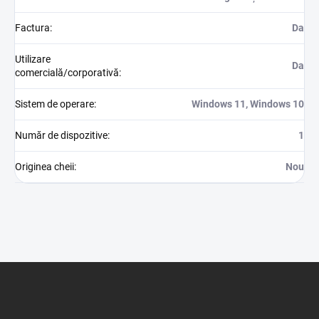
Factura
:
Da
Utilizare
Da
comercială/corporativă
:
Sistem de operare
:
Windows 11, Windows 10
Număr de dispozitive
:
1
Originea cheii
:
Nou
S
u
b
s